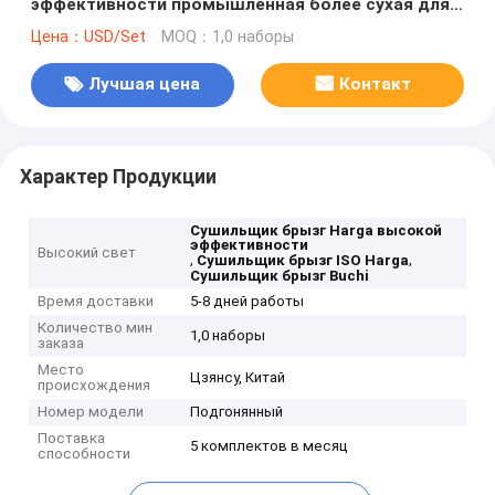
эффективности промышленная более сухая для
сухого молока
Цена：USD/Set
MOQ：1,0 наборы
Лучшая цена
Контакт
Характер Продукции
Сушильщик брызг Harga высокой
эффективности
Высокий свет
,
,
Сушильщик брызг ISO Harga
Сушильщик брызг Buchi
Время доставки
5-8 дней работы
Количество мин
1,0 наборы
заказа
Место
Цзянсу, Китай
происхождения
Номер модели
Подгонянный
Поставка
5 комплектов в месяц
способности