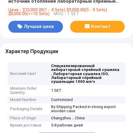
источник отопления Лабораторный спрейный
сушилка на заказ CE / ISO
Цена：$10,000.00(1 - 4 Sets) $9,000.00(5 - 9 Sets)
$8,000.00(>=10 Sets)
MOQ：1 SET
Лучшая цена
Контакт
Характер Продукции
Специализированный
лабораторный спрейный сушилка
Высокий свет
,
,
Лабораторная сушилка ISO
Лабораторный спрейный
сушильщик 1000 мл/ч
Minimum Order
1 SET
Quantity
Model Number
Customized
By Shipping Packed in strong export
Packaging Details
wooden case
Place of Origin
Changzhou，China
Время доставки
5-8 рабочих дней