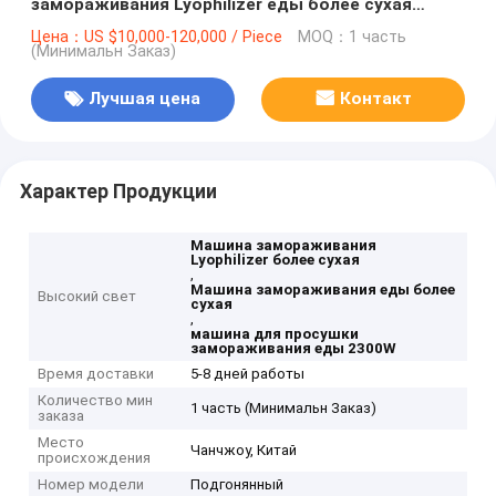
замораживания Lyophilizer еды более сухая
легкая
Цена：US $10,000-120,000 / Piece
MOQ：1 часть
(Минимальн Заказ)
Лучшая цена
Контакт
Характер Продукции
Машина замораживания
Lyophilizer более сухая
,
Машина замораживания еды более
Высокий свет
сухая
,
машина для просушки
замораживания еды 2300W
Время доставки
5-8 дней работы
Количество мин
1 часть (Минимальн Заказ)
заказа
Место
Чанчжоу, Китай
происхождения
Номер модели
Подгонянный