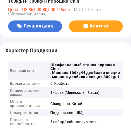
100kg/H- 300kg/H порошка Chili
Цена：US $6,000-80,000 / Piece
MOQ：1 часть
(Минимальн Заказ)
Лучшая цена
Контакт
Характер Продукции
Шлифовальный станок порошка
Chili
Высокий свет
,
Машина 100kg/H дробилки специи
,
машина дробилки специи 300kg/H
Время доставки
6-9 работа
Количество мин
1 часть (Минимальн Заказ)
заказа
Место
Changzhou, Китай
происхождения
Номер модели
Подгонянное UIM,
Поставка
5 набор/наборов в месяц
способности