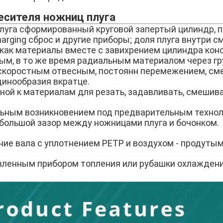
есителя ножниц плуга
луга сформированный круговой запертый цилиндр, 
harging сброс и другие приборы; доля плуга внутри 
 как материалы вместе с завихрением цилиндра ко
м, в то же время радиальным материалом через гр
скоростным отвесным, постоянн перемежением, см
инообразия вкратце.
ной к материалам для резать, задавливать, смешива
ельным возникновением под предварительным техно
ебольшой зазор между ножницами плуга и бочонком.
ние вала с уплотнением PETP и воздухом - продуты
вленным прибором топления или рубашки охлаждени