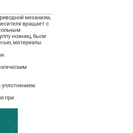
приводной механизм,
смесителя вращает с
нсольным
уппу ножниц, были
есью, материалы
я.
логическим
м уплотнением.
я при