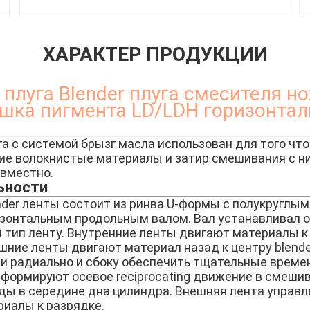
ХАРАКТЕР ПРОДУКЦИИ
плуга Blender плуга смесителя н
шка пигмента LD/LDH горизонта
га с системой брызг масла использован для того чт
зкие волокнистые материалы и затир смешивания с н
овместно.
ьности
nder ленты состоит из ринва U-формы с полукруглым
изонтальным продольным валом. Вал устанавливал
 тип ленту. Внутренние ленты двигают материалы к 
шние ленты двигают материал назад к центру blend
и радиально и сбоку обеспечить тщательные време
 формируют осевое reciprocating движение в смешив
ы в середине дна цилиндра. Внешняя лента управ
риалы к разрядке.