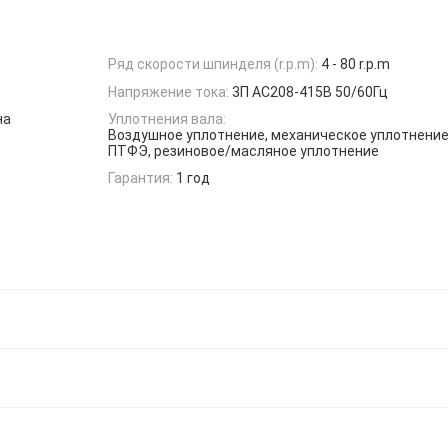
Ряд скорости шпинделя (r.p.m):
4 - 80 r.p.m
Напряжение тока:
3П АС208-415В 50/60Гц
на
Уплотнения вала:
Воздушное уплотнение, механическое уплотнение
ПТФЭ, резиновое/масляное уплотнение
Гарантия:
1 год