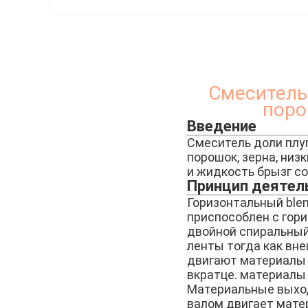
Смеситель 
поро
Введение
Смеситель доли плу
порошок, зерна, ни
и жидкость брызг с
Принцип деятел
Горизонтальный ble
приспособлен с гор
двойной спиральный
ленты тогда как вне
двигают материалы 
вкратце. материалы
Материальные выход
валом двигает мате