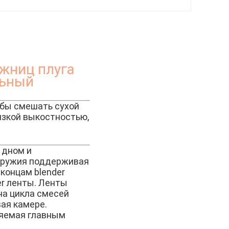
ожниц плуга
льный
обы смешать сухой
изкой выкостностью,
 дном и
 оружия поддерживая
концам blender
er ленты. Ленты
на цикла смесей
ая камере.
ляемая главным