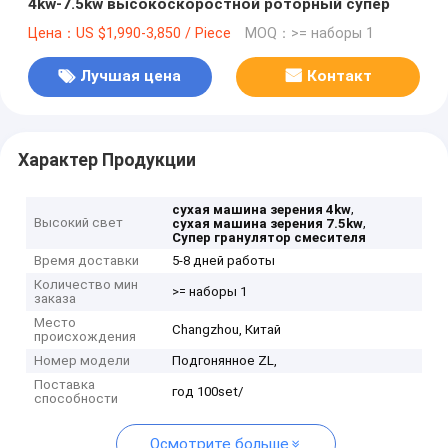
4kw-7.5kw высокоскоростной роторный супер
Цена：US $1,990-3,850 / Piece
MOQ：>= наборы 1
Лучшая цена
Контакт
Характер Продукции
,
сухая машина зерения 4kw
Высокий свет
,
сухая машина зерения 7.5kw
Супер гранулятор смесителя
Время доставки
5-8 дней работы
Количество мин
>= наборы 1
заказа
Место
Changzhou, Китай
происхождения
Номер модели
Подгонянное ZL,
Поставка
год 100set/
способности
Осмотрите больше