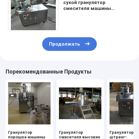
сухой гранулятор
смесителя машины
зерения 4kw-7.5kw
высокоскоростной
роторный супер
Продолжать
Порекомендованные Продукты
Гранулятор
Гранулятор
Гранулятор
порошка машины
смесителя высоких
штранг-