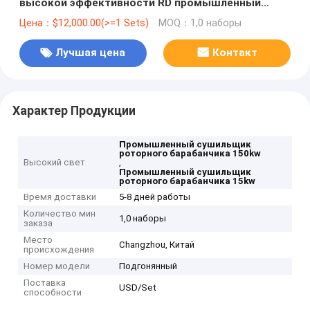
высокой эффективности RD промышленный
-150kw для особенной машины для просушки
Цена：$12,000.00(>=1 Sets)
MOQ：1,0 наборы
Лучшая цена
Контакт
Характер Продукции
Промышленный сушильщик
роторного барабанчика 150kw
Высокий свет
,
Промышленный сушильщик
роторного барабанчика 15kw
Время доставки
5-8 дней работы
Количество мин
1,0 наборы
заказа
Место
Changzhou, Китай
происхождения
Номер модели
Подгонянный
Поставка
USD/Set
способности