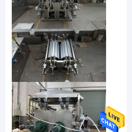
Дом
Changzhou Melton торгуя CO., Ltd был
Продукты
установлен в 2008. Наша компания
расположена в месте рождения индустрии
О нас
суша оборудования Китая - промышленном